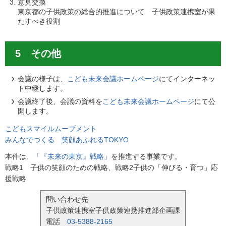
意見交換
東京都の子供政策の総合的推進について 子供政策連携室が果
たすべき役割
5 その他
会議の様子は、
こども未来会議ホームページ
にてインターネッ
ト中継します。
会議終了後、会議の資料を
こども未来会議ホームページ
にて公
開します。
こどもスマイルムーブメント
みんなでつくる 笑顔あふれるTOKYO
本件は、
「『未来の東京』戦略」
を推進する事業です。
戦略1 子供の笑顔のための戦略、戦略2子供の「伸びる・育つ」応
援戦略
問い合わせ先
子供政策連携室子供政策連携推進部企画課
電話
03-5388-2165