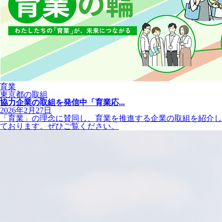
育業
東京都の取組
協力企業の取組を発信中「育業応...
2026年2月27日
「育業」の理念に賛同し、育業を推進する企業の取組を紹介し
ております。ぜひご覧ください。