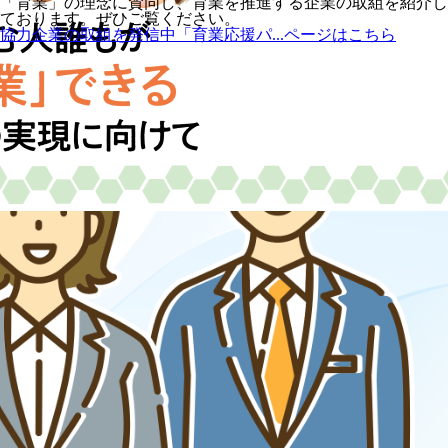
業」の理念に賛同し、育業を推進する企業の取組を紹介し
を公
ります。ぜひご覧ください。
育業
業の取組を発信中「育業応援パ...ページはこちら