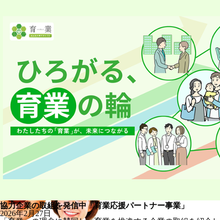
育業
2026
企業の取組を発信中「育業応援パートナー事業」
「支
年2月27日
マに