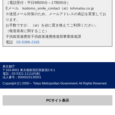
（電話受付：平日9時00分～17時00分）
Eメール kodomo_smile_contact（at）tohmatsu.co.jp
※迷惑メール対策のため、メールアドレスの表記を変更してお
ります。
お手数ですが、（at）を@に置き換えてご利用ください。
（報道発表に関すること）
子供政策連携室子供政策連携推進部事業推進課
電話
03-5388-2165
東京都庁
〒163-8001 東京都新宿区西新宿2-8-1
電話：03-5321-1111(代表)
法人番号：8000020130001
Copyright (C) 2000～ Tokyo Metropolitan Government. All Rights Reserved.
PCサイト表示