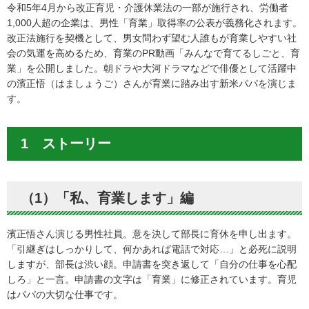
令和5年4月から改正育児・介護休業法の一部が施行され、労働者
1,000人超の企業は、男性「育業」取得率の公表が義務化されます。
改正法施行を契機として、男女問わず望む人誰もが育業しやすい社
会の気運を高めるため、育業のPR動画「みんなで育てるしごと、育
業」を公開しました。朝ドラや大河ドラマなどで俳優として活躍中
の濱正悟（はましょうご）さんが育業に踏み出す新米パパを演じま
す。
1 ストーリー
（1）「私、育業します」編
濱正悟さん演じる男性社員。意を決して部長に育休を申し出ます。
「引継ぎはしっかりして、何かあれば電話で対応…」と必死に説明
しますが、部長は渋い顔。申請書を突き返して「自分の仕事を心配
しろ」と一言。申請書の文字は「育業」に修正されています。育児
はパパの大切な仕事です。