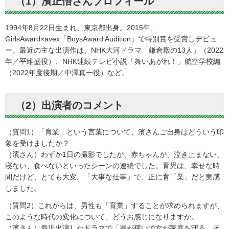
（1）濱正悟さんプロフィール
1994年8月22日生まれ、東京都出身。2015年、
GirlsAward×avex「BoysAward Audition」で特別賞を受賞しデビュ
ー。最近の主な出演作は、NHK大河ドラマ「鎌倉殿の13人」（2022
年／平維盛役）、NHK連続テレビ小説「舞いあがれ！」航空学校編
（2022年度後期／中澤真一役）など。
（2）出演者のコメント
（質問1）「育業」という言葉について、濱さんご自身はどういう印
象を受けましたか？
（濱さん）わずか1日の撮影でしたが、赤ちゃんが、泣き止まない、
寝ない、食べないといったシーンの連続でした。育児は、幸せな時
間だけど、とても大変。「大事な仕事」で、正に育「業」だと実感
しました。
（質問2）これからは、男性も「育業」することが求められますが、
このような時代の変化について、どうお感じになりますか。
（濱さん）最近出演したドラマで「男が稼いで女が家庭を守る。そ