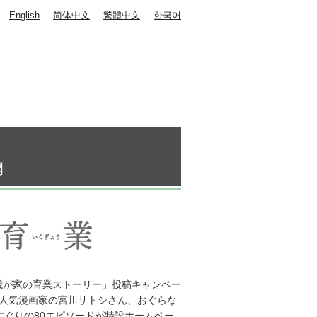
English
简体中文
繁體中文
한국어
開
我が家の育業ストーリー」投稿キャンペー
、人気漫画家の宮川サトシさん、おぐらな
すぐりの80エピソードが特設ホームペー