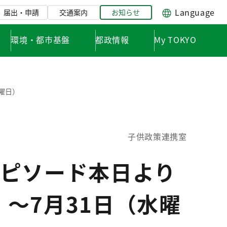
Language
届出・申請
交通案内
お知らせ
環境・都市基盤
都政情報
My TOKYO
曜日）
子供政策連携室
ピソード本日より
）～7月31日（水曜