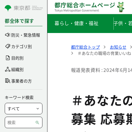
コンテンツにスキップ
都全体で探す
暮らし・健康・福祉
子供・
防災・緊急情報
カテゴリ別
都庁総合トップ
お知らせ
＃あなたの職場の育業いいね！
目的別
組織別
報道発表資料
2024年6月1
事業者の方
＃あなた
キーワード検索
募集 応募