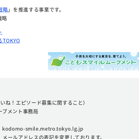
戦略
」を推進する事業です。
戦略
ト
TOKYO
いいね！エピソード募集に関すること）
ーブメント事務局
odomo-smile.metro.tokyo.lg.jp
、メールアドレスの表記を変更しております。