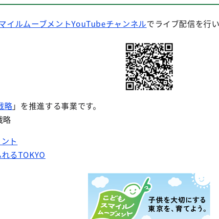
マイルムーブメントYouTubeチャンネル
でライブ配信を行
戦略
」を推進する事業です。
戦略
メント
れるTOKYO