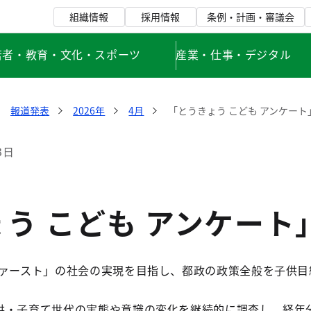
組織情報
採用情報
条例・計画・審議会
若者・教育・文化・スポーツ
産業・仕事・デジタル
報道発表
2026年
4月
「とうきょう こども アンケート
3日
う こども アンケート
ァースト」の社会の実現を目指し、都政の政策全般を子供目
供・子育て世代の実態や意識の変化を継続的に調査し、経年