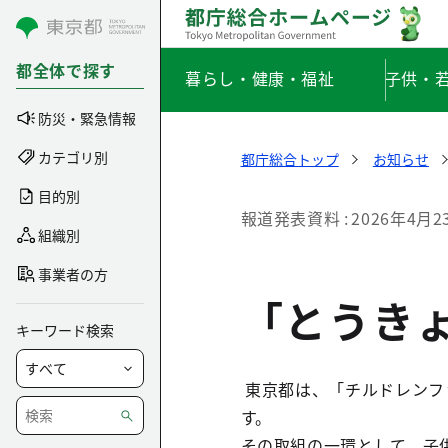
コンテンツにスキップ
都全体で探す
暮らし・健康・福祉
子供・
防災・緊急情報
カテゴリ別
都庁総合トップ
お知らせ
目的別
報道発表資料
2026年4月2
組織別
事業者の方
「とうきょ
キーワード検索
東京都は、「チルドレンフ
す。
その取組の一環として、子