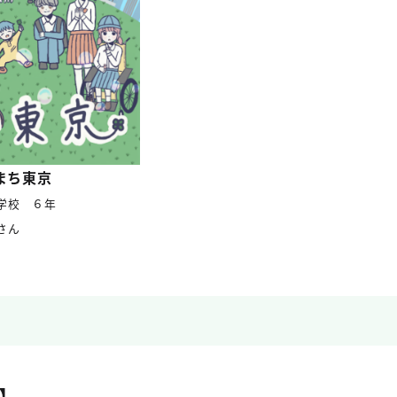
まち東京
学校 ６年
さん
】