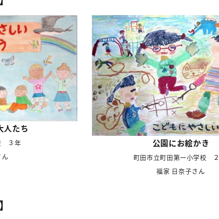
大人たち
公園にお絵かき
校 ３年
さん
町田市立町田第一小学校 
福家 日奈子さん
】