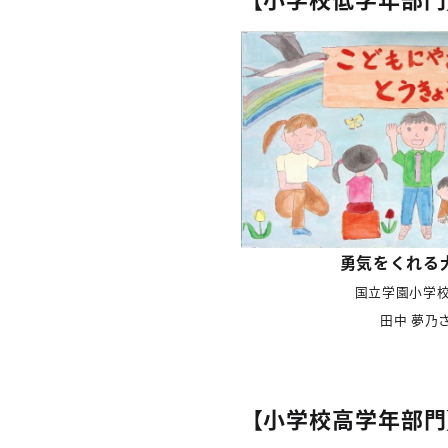
勇気をくれる
国立学園小学
田中 夢乃
【小学校高学年部門