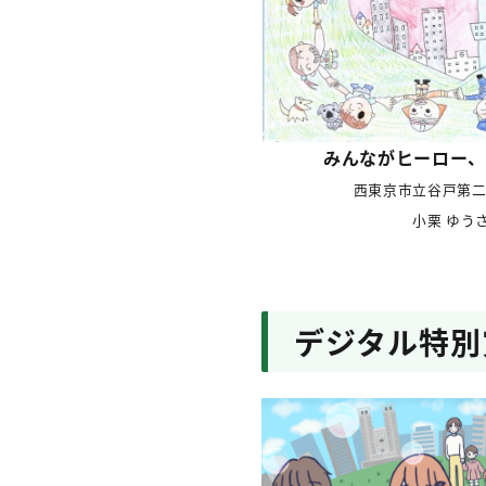
みんながヒーロー、
西東京市立谷戸第二
小栗 ゆう
デジタル特別