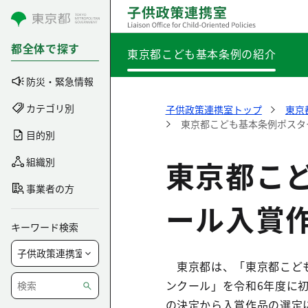
コンテンツにスキップ
都全体で探す
東京都こども基本条例の紹介
防災・緊急情報
カテゴリ別
子供政策連携室トップ
東京
東京都こども基本条例ポスタ
目的別
東京都こ
組織別
事業者の方
ール入賞作
キーワード検索
東京都は、「東京都こども
ンクール」を令和6年度に
の決定から入賞作品の選定