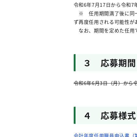
令和6年7月17日から令和7
※ 任用期間満了後に同一
ず再度任用される可能性が
なお、期間を定めた任用で
３ 応募期間
令和6年6月3日（月）から
４ 応募様式
会計年度任用職員申込書（第