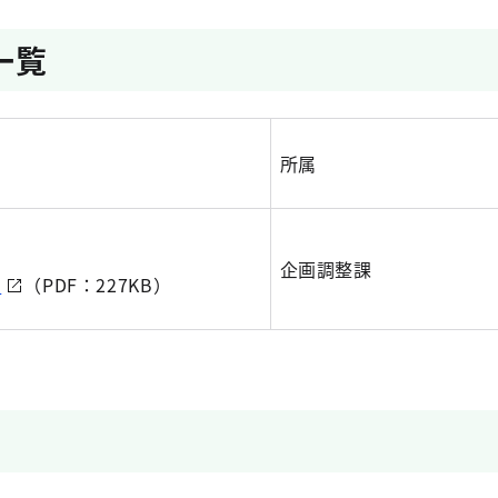
一覧
所属
企画調整課
ら
（PDF：227KB）