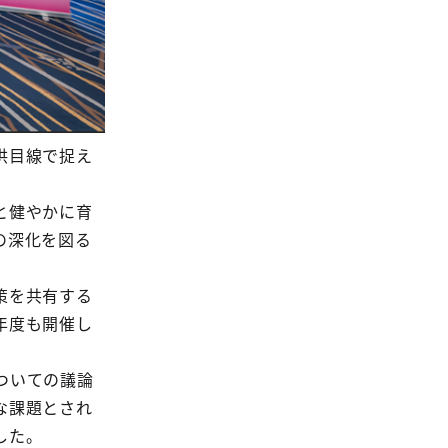
供目線で捉え
と健やかに育
の深化を図る
策を共有する
年度も開催し
ついての議論
な課題とされ
した。