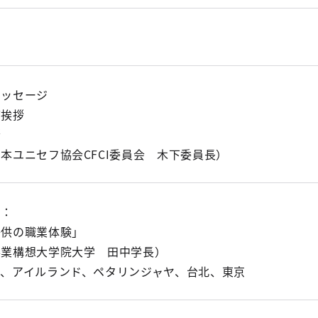
メッセージ
庁挨拶
拶
本ユニセフ協会CFCI委員会 木下委員長）
１：
子供の職業体験」
事業構想大学院大学 田中学長）
ド、アイルランド、ペタリンジャヤ、台北、東京