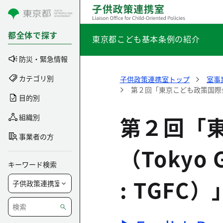
コンテンツにスキップ
都全体で探す
東京都こども基本条例の紹介
防災・緊急情報
カテゴリ別
子供政策連携室トップ
室事
第２回「東京こども政策国際会議（Toky
目的別
第２回「
組織別
事業者の方
（Tokyo G
キーワード検索
: TGFC）