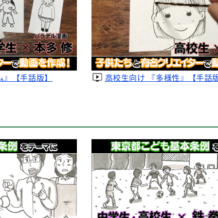
ム』【手話版】
高校生向け 『多様性』【手話