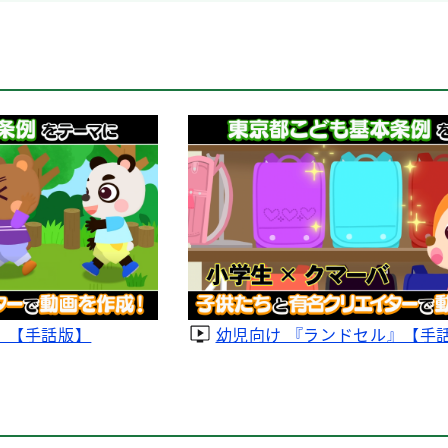
』【手話版】
幼児向け 『ランドセル』【手