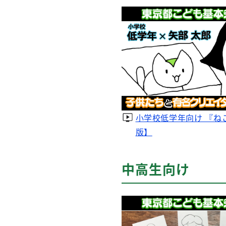
小学校低学年向け 『ね
版】
中高生向け