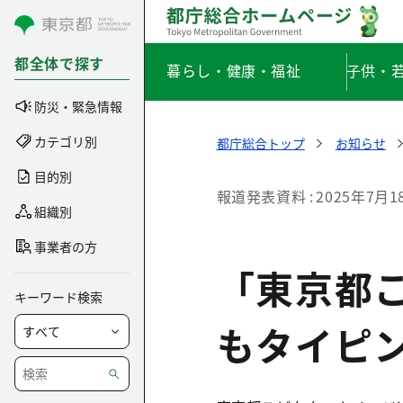
コンテンツにスキップ
都全体で探す
暮らし・健康・福祉
子供・
防災・緊急情報
カテゴリ別
都庁総合トップ
お知らせ
目的別
報道発表資料
2025年7月1
組織別
事業者の方
「東京都
キーワード検索
もタイピ