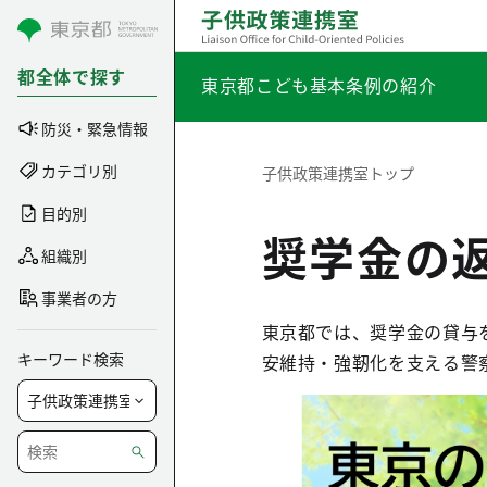
コンテンツにスキップ
都全体で探す
東京都こども基本条例の紹介
防災・緊急情報
カテゴリ別
子供政策連携室トップ
目的別
奨学金の
組織別
事業者の方
東京都では、奨学金の貸与
キーワード検索
安維持・強靭化を支える警