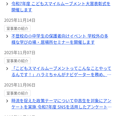
令和7年度 こどもスマイルムーブメント大賞表彰式を
開催します
2025年11月14日
室事業の紹介
不登校の小中学生の保護者向けイベント 学校外の多
様な学びの場・居場所セミナーを開催します
2025年11月07日
室事業の紹介
「こどもスマイルムーブメントってこんなことやって
るんです！」ハラミちゃんがナビゲーターを務め、村
山輝星さん、野口聡一さん、平井一夫さん、尾木直樹
2025年11月06日
さんが出演するPR動画を公開
室事業の紹介
時流を捉えた政策テーマについて中高生を対象にアン
ケートを実施 令和7年度 SNSを活用したアンケート結
果（第1回から第3回）