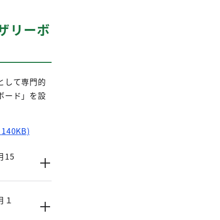
ザリーボ
として専門的
ボード」を設
0KB)
15
月１