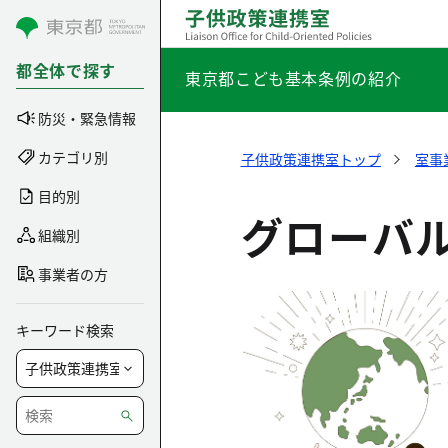
コンテンツにスキップ
都全体で探す
東京都こども基本条例の紹介
防災・緊急情報
カテゴリ別
子供政策連携室トップ
室事
目的別
グローバ
組織別
事業者の方
キーワード検索